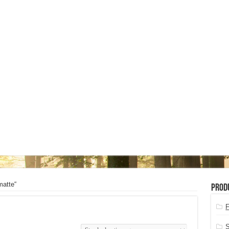
matte“
Prod
S