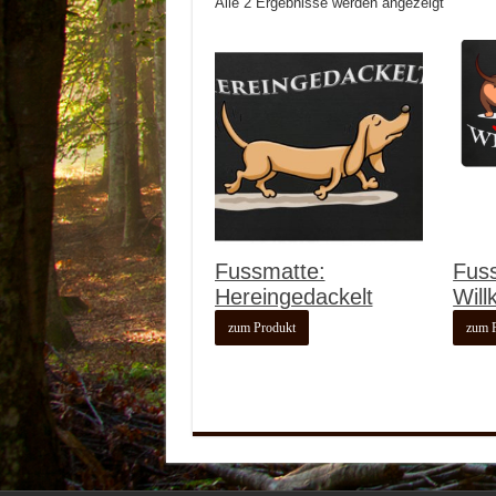
Alle 2 Ergebnisse werden angezeigt
Fussmatte:
Fuss
Hereingedackelt
Wil
zum Produkt
zum 