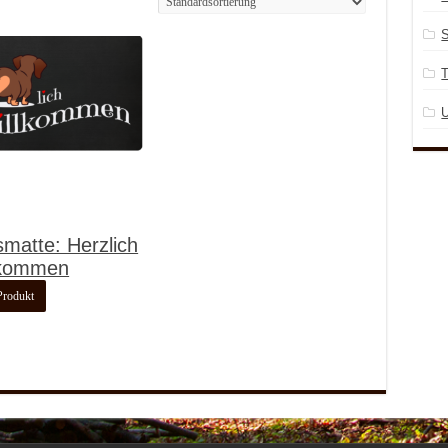
S
U
matte: Herzlich
lkommen
Produkt