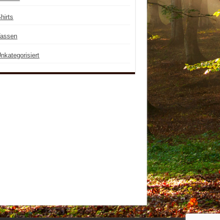
hirts
Tassen
nkategorisiert