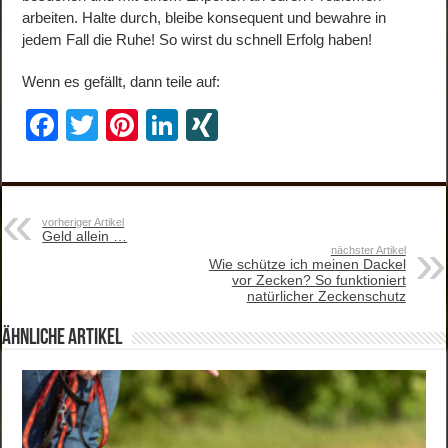
arbeiten. Halte durch, bleibe konsequent und bewahre in
jedem Fall die Ruhe! So wirst du schnell Erfolg haben!
Wenn es gefällt, dann teile auf:
F
T
Pi
Li
XI
a
wi
nt
n
N
c
tt
er
k
G
e
er
e
e
vorheriger Artikel
Geld allein …
b
st
dI
nächster Artikel
Wie schütze ich meinen Dackel
o
n
vor Zecken? So funktioniert
natürlicher Zeckenschutz
o
ähnliche Artikel
k