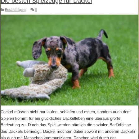
Die besten Spielzeuge für Dackel
Beschäftigung
0
Dackel müssen nicht nur laufen, schlafen und essen, sondern auch dem
Spielen kommt für ein glückliches Dackelleben eine überaus große
Bedeutung zu. Durch das Spiel werden nämlich die sozialen Bedürfnisse
des Dackels befriedigt. Dackel möchten dabei sowohl mit anderen Dackeln
als auch mit Menschen kommunizieren. Daneben wird durch das