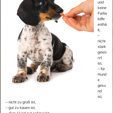
und
keine
Farbs
toffe
enthä
lt,
–
nicht
stark
gewü
rzt
ist,
– für
Hund
e
gesu
nd
ist,
– nicht zu groß ist,
– gut zu kauen ist,