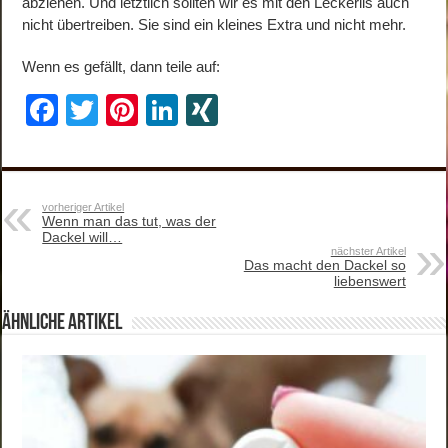
abziehen. Und letztlich sollten wir es mit den Leckerlis auch
nicht übertreiben. Sie sind ein kleines Extra und nicht mehr.
Wenn es gefällt, dann teile auf:
F
T
Pi
Li
XI
a
wi
nt
n
N
c
tt
er
k
G
e
er
e
e
vorheriger Artikel
Wenn man das tut, was der
b
st
dI
Dackel will…
nächster Artikel
o
n
Das macht den Dackel so
liebenswert
o
ähnliche Artikel
k