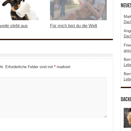
Neue
Mart
Dac
eile stirbt aus
Für mich bist du die Welt
Ange
Dac
Frie
ansc
Bern
Leb
ht.
Erforderliche Felder sind mit
*
markiert
Bern
Leb
Dacke