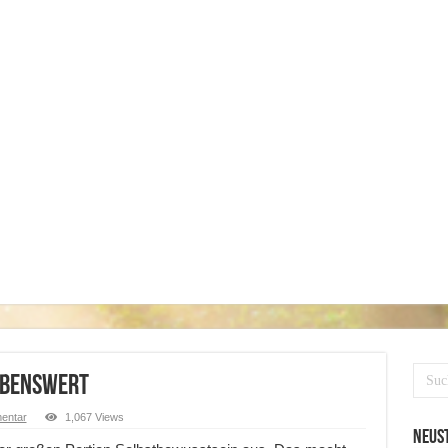
iebenswert
mentar
1,067 Views
Neust