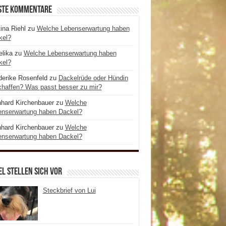
ste Kommentare
ina Riehl
zu
Welche Lebenserwartung haben
kel?
lika
zu
Welche Lebenserwartung haben
kel?
derike Rosenfeld
zu
Dackelrüde oder Hündin
haffen? Was passt besser zu mir?
hard Kirchenbauer
zu
Welche
enserwartung haben Dackel?
hard Kirchenbauer
zu
Welche
enserwartung haben Dackel?
l stellen sich vor
Steckbrief von Lui