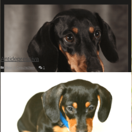
Antidepressiva
Bilder & Geschichten
1
Das ist unser Bub Herkules von Jahne haben wir dieses tolle Bild gesendet
bekommen! Vielen Dank!
weiterlesen
Mein Dackel ist nicht nur ein Dackel, er ist Teil meiner Familie!
weiterlesen