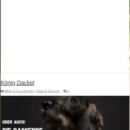
König Dackel
Bilder & Geschichten
,
Zitate & Sprüche
0