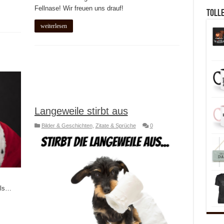
Fellnase! Wir freuen uns drauf!
Toll
weiterlesen
Langeweile stirbt aus
Bilder & Geschichten
,
Zitate & Sprüche
0
els…