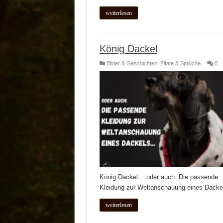
weiterlesen
König Dackel
Bilder & Geschichten
,
Zitate & Sprüche
0
König Dackel… oder auch: Die passende
Kleidung zur Weltanschauung eines Dack
weiterlesen