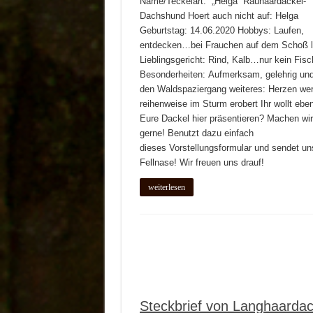
Name/Teckelart: „Helga“ Rauhaardackel-
Dachshund Hoert auch nicht auf: Helga
Geburtstag: 14.06.2020 Hobbys: Laufen,
entdecken…bei Frauchen auf dem Schoß l
Lieblingsgericht: Rind, Kalb…nur kein Fisch
Besonderheiten: Aufmerksam, gelehrig und 
den Waldspaziergang weiteres: Herzen we
reihenweise im Sturm erobert Ihr wollt eben
Eure Dackel hier präsentieren? Machen wir
gerne! Benutzt dazu einfach
dieses Vorstellungsformular und sendet un
Fellnase! Wir freuen uns drauf!
weiterlesen
Steckbrief von Langhaardac