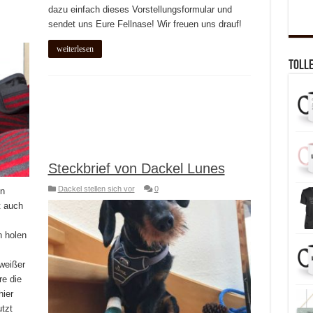
dazu einfach dieses Vorstellungsformular und
sendet uns Eure Fellnase! Wir freuen uns drauf!
weiterlesen
toll
Steckbrief von Dackel Lunes
Dackel stellen sich vor
0
on
t auch
 holen
weißer
re die
hier
tzt