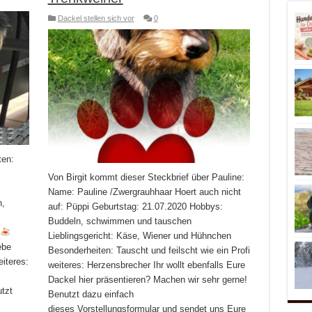
Dackel stellen sich vor
0
ten:
Von Birgit kommt dieser Steckbrief über Pauline:
Name: Pauline /Zwergrauhhaar Hoert auch nicht
n,
auf: Püppi Geburtstag: 21.07.2020 Hobbys:
Buddeln, schwimmen und tauschen
i
Lieblingsgericht: Käse, Wiener und Hühnchen
ebe
Besonderheiten: Tauscht und feilscht wie ein Profi
iteres:
weiteres: Herzensbrecher Ihr wollt ebenfalls Eure
Dackel hier präsentieren? Machen wir sehr gerne!
tzt
Benutzt dazu einfach
dieses Vorstellungsformular und sendet uns Eure