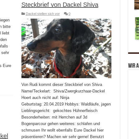
Steckbrief von Dackel Shiva
Dackel stellen sich vor
0
iegen
 bitte
liebt
rden
falls
 sehr
Wir 
s Eure
Von Rudi kommt dieser Steckbrief von Shiva
Name/Teckelart: Shiva/Zwergkurzhaar-Dackel
Hoert auch nicht auf: Ninja
Geburtstag: 20.04.2019 Hobbys: Waldläufe, jagen
Lieblingsgericht: gekochtes Hühnerfleisch
Besonderheiten: mit Herrchen auf 3d
Bogenparcour gehen weiteres: schlafen und
schmusen Ihr wollt ebenfalls Eure Dackel hier
kel
präsentieren? Machen wir sehr gerne! Benutzt