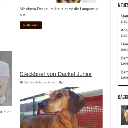
Neue
Mit einem Dackel im Haus stirbt die Langeweile
aus…
Mart
Dac
weiterlesen
Ange
Dac
Frie
ansc
Bern
Leb
Bern
Steckbrief von Dackel Junior
Leb
Dackel stellen sich vor
1
Dacke
ür mich