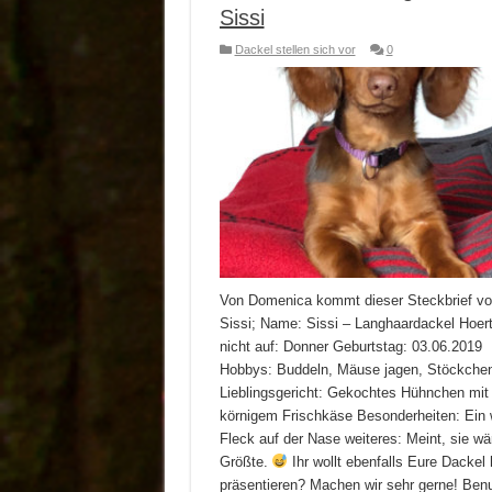
Sissi
Dackel stellen sich vor
0
Von Domenica kommt dieser Steckbrief v
Sissi; Name: Sissi – Langhaardackel Hoer
nicht auf: Donner Geburtstag: 03.06.2019
Hobbys: Buddeln, Mäuse jagen, Stöckchen
Lieblingsgericht: Gekochtes Hühnchen mit
körnigem Frischkäse Besonderheiten: Ein 
Fleck auf der Nase weiteres: Meint, sie wä
Größte.
Ihr wollt ebenfalls Eure Dackel 
präsentieren? Machen wir sehr gerne! Benu