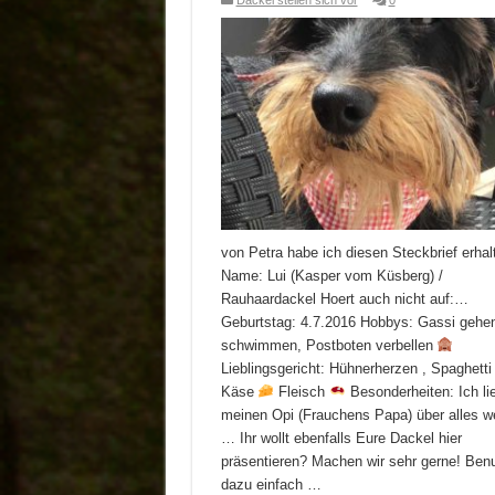
Dackel stellen sich vor
0
von Petra habe ich diesen Steckbrief erhal
Name: Lui (Kasper vom Küsberg) /
Rauhaardackel Hoert auch nicht auf:…
Geburtstag: 4.7.2016 Hobbys: Gassi gehe
schwimmen, Postboten verbellen
Lieblingsgericht: Hühnerherzen , Spaghett
Käse
Fleisch
Besonderheiten: Ich li
meinen Opi (Frauchens Papa) über alles we
… Ihr wollt ebenfalls Eure Dackel hier
präsentieren? Machen wir sehr gerne! Benu
dazu einfach …