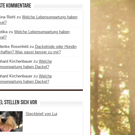
ste Kommentare
ina Riehl
zu
Welche Lebenserwartung haben
kel?
lika
zu
Welche Lebenserwartung haben
kel?
derike Rosenfeld
zu
Dackelrüde oder Hündin
haffen? Was passt besser zu mir?
hard Kirchenbauer
zu
Welche
enserwartung haben Dackel?
hard Kirchenbauer
zu
Welche
enserwartung haben Dackel?
l stellen sich vor
Steckbrief von Lui