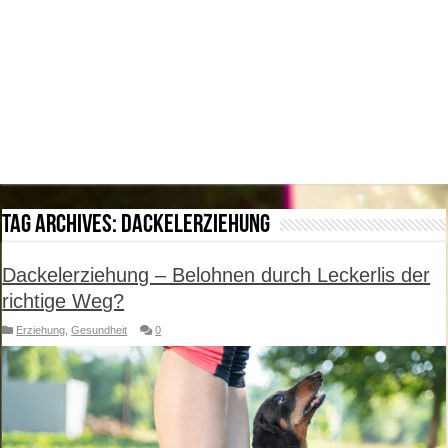
Tag Archives:
Dackelerziehung
Dackelerziehung – Belohnen durch Leckerlis der
richtige Weg?
Erziehung
,
Gesundheit
0