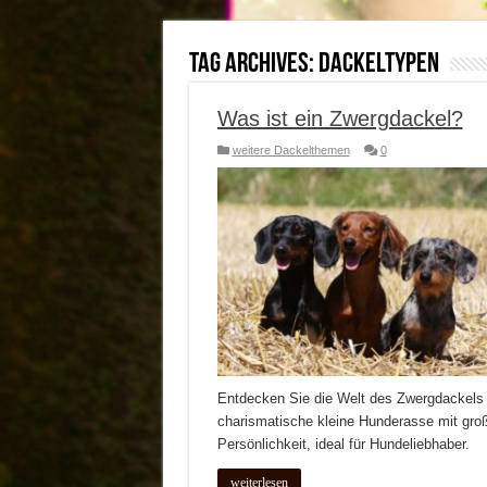
Tag Archives:
Dackeltypen
Was ist ein Zwergdackel?
weitere Dackelthemen
0
Entdecken Sie die Welt des Zwergdackels 
charismatische kleine Hunderasse mit gro
Persönlichkeit, ideal für Hundeliebhaber.
weiterlesen