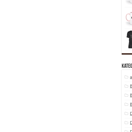
Kate
a
B
B
B
D
D
D