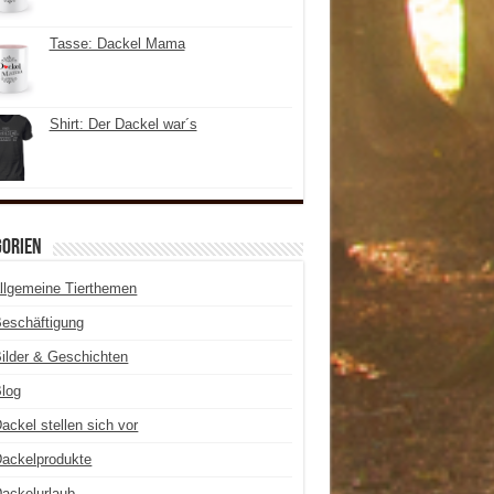
Tasse: Dackel Mama
Shirt: Der Dackel war´s
gorien
llgemeine Tierthemen
eschäftigung
ilder & Geschichten
log
ackel stellen sich vor
ackelprodukte
ackelurlaub