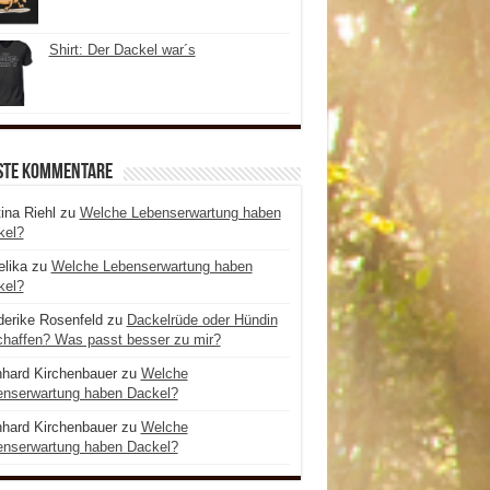
Shirt: Der Dackel war´s
ste Kommentare
ina Riehl
zu
Welche Lebenserwartung haben
kel?
lika
zu
Welche Lebenserwartung haben
kel?
derike Rosenfeld
zu
Dackelrüde oder Hündin
haffen? Was passt besser zu mir?
hard Kirchenbauer
zu
Welche
enserwartung haben Dackel?
hard Kirchenbauer
zu
Welche
enserwartung haben Dackel?