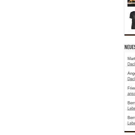
Neue
Mart
Dac
Ange
Dac
Frie
ansc
Bern
Leb
Bern
Leb