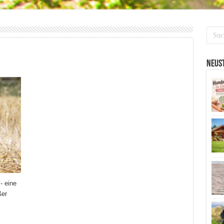
Neust
- eine
ßer