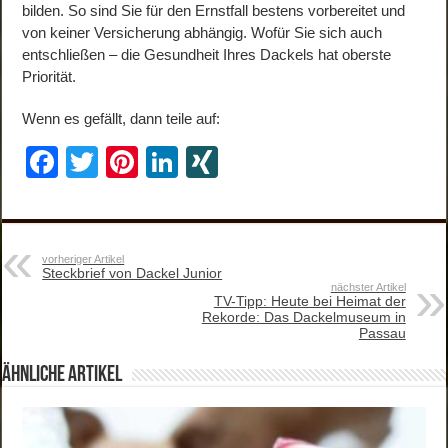
bilden. So sind Sie für den Ernstfall bestens vorbereitet und
von keiner Versicherung abhängig. Wofür Sie sich auch
entschließen – die Gesundheit Ihres Dackels hat oberste
Priorität.
Wenn es gefällt, dann teile auf:
F
T
Pi
Li
XI
a
wi
nt
n
N
c
tt
er
k
G
e
er
e
e
vorheriger Artikel
Steckbrief von Dackel Junior
b
st
dI
nächster Artikel
TV-Tipp: Heute bei Heimat der
o
n
Rekorde: Das Dackelmuseum in
Passau
o
ähnliche Artikel
k