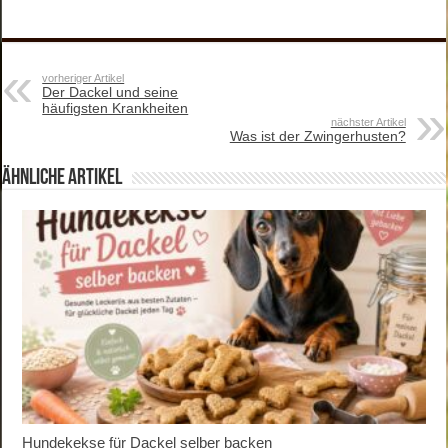
a
wi
nt
n
N
c
tt
er
k
G
e
er
e
e
vorheriger Artikel
Der Dackel und seine
b
st
dI
häufigsten Krankheiten
nächster Artikel
o
n
Was ist der Zwingerhusten?
o
ähnliche Artikel
k
Hundekekse für Dackel selber backen